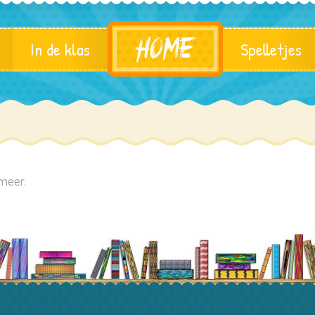
In de klas
Spelletjes
 meer.