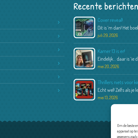
Recente berichte
Cover reveal!
Dit is ‘m dan! Het bo
juli 29, 2026
Kamer 13 is er!
Eindelijk… daar is ‘ie 
mei 20, 2026
Thrillers niets voor 
Echt wel! Zelfs als je 
mei 13, 2026
Om de beste er
apparaat op te
gegevens zoals