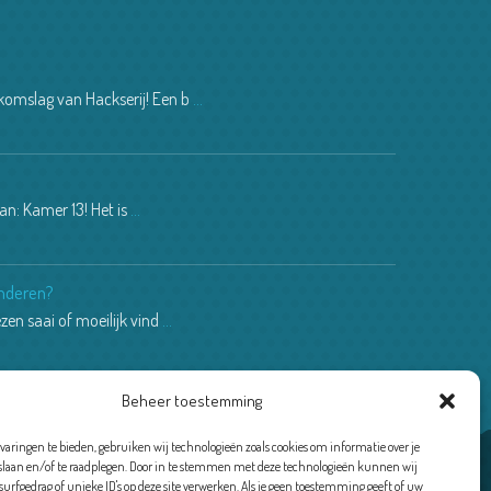
n
ekomslag van Hackserij! Een b
...
dan: Kamer 13! Het is
...
kinderen?
lezen saai of moeilijk vind
...
Beheer toestemming
varingen te bieden, gebruiken wij technologieën zoals cookies om informatie over je
 slaan en/of te raadplegen. Door in te stemmen met deze technologieën kunnen wij
 surfgedrag of unieke ID's op deze site verwerken. Als je geen toestemming geeft of uw