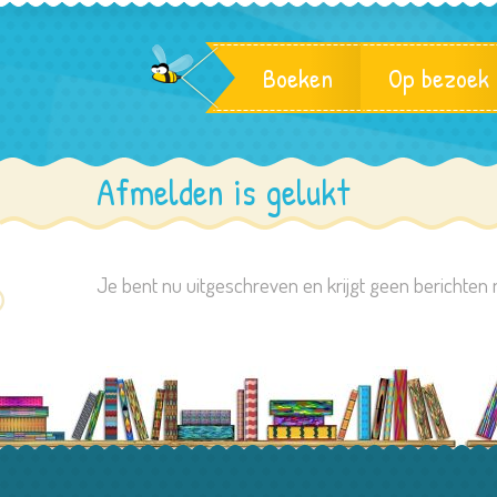
Boeken
Op bezoek
Afmelden is gelukt
Je bent nu uitgeschreven en krijgt geen berichten