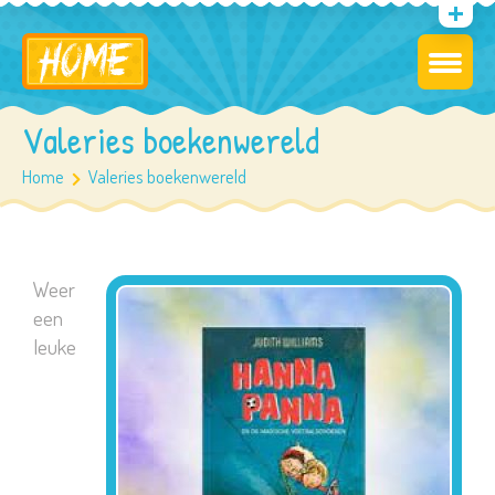
Valeries boekenwereld
Home
Valeries boekenwereld
Weer
een
leuke