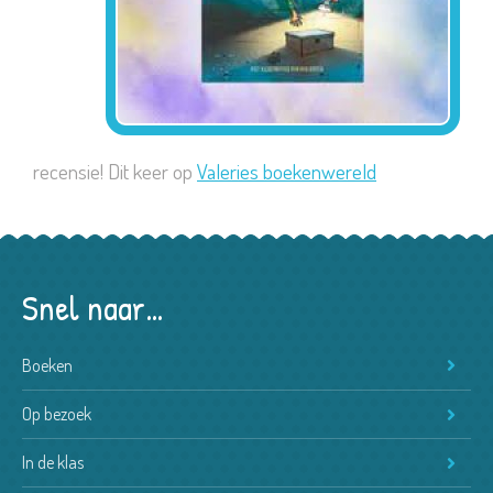
recensie! Dit keer op
Valeries boekenwereld
Snel naar…
Boeken
Op bezoek
In de klas